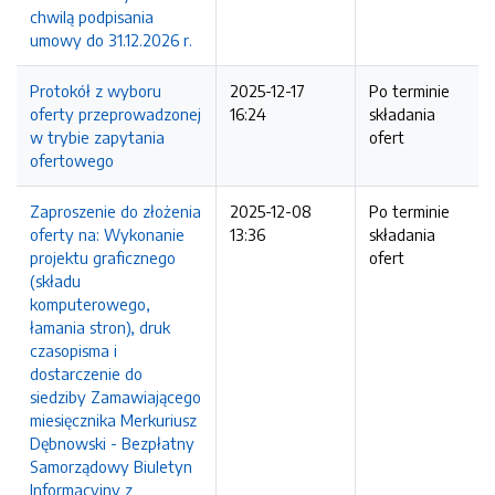
chwilą podpisania
umowy do 31.12.2026 r.
Protokół z wyboru
2025-12-17
Po terminie
oferty przeprowadzonej
16:24
składania
w trybie zapytania
ofert
ofertowego
Zaproszenie do złożenia
2025-12-08
Po terminie
oferty na: Wykonanie
13:36
składania
projektu graficznego
ofert
(składu
komputerowego,
łamania stron), druk
czasopisma i
dostarczenie do
siedziby Zamawiającego
miesięcznika Merkuriusz
Dębnowski - Bezpłatny
Samorządowy Biuletyn
Informacyjny z