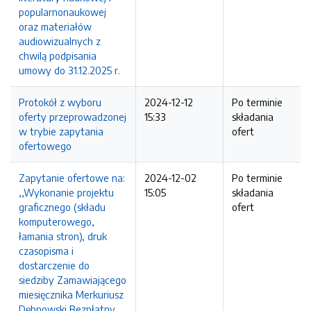
popularnonaukowej
oraz materiałów
audiowizualnych z
chwilą podpisania
umowy do 31.12.2025 r.
Protokół z wyboru
2024-12-12
Po terminie
oferty przeprowadzonej
15:33
składania
w trybie zapytania
ofert
ofertowego
Zapytanie ofertowe na:
2024-12-02
Po terminie
,,Wykonanie projektu
15:05
składania
graficznego (składu
ofert
komputerowego,
łamania stron), druk
czasopisma i
dostarczenie do
siedziby Zamawiającego
miesięcznika Merkuriusz
Dębnowski Bezpłatny